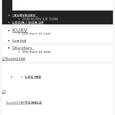
KONTAKT
HANDELSBETINGELSER
PRIVATLIVSPOLITIK & COOKIES
KURV
KURV
0
DIN KURV ER TOM
LOGIN / SIGN UP
KURV
Din kurv er tom
Log ind
Kurv
Kurv
0
Din kurv er tom
LOG IND
TILMELD