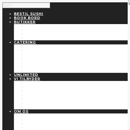
BESTIL SUSHI
BOOK BORD
BUTIKKER
SUSHI VANLØSE JERNBANE ALLE
SUSHI VALBY SKOLEGADE
SUSHI ROSKILDE
SUSHI TREKRONER
CATERING
BRYLLUP
JULEFROKOST
KONFIRMATION
BARNEDÅB
FØDSELSDAG
FIRMAARRANGEMENTER
STUDENT
UNLIMITED
VI TILBYDER
FIRMA AFTALER
GAVEKORT
HVERDAGSKRÆS
JOBS
KUNDEKLUB
SOCIALE MEDIER
SUSHIKIT
OM OS
ANSVARLIGHED
BLOG
NÆRINGSVÆRDI
SUSHI2500’S HISTORIE