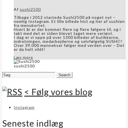
Af
sushi2500
Tilbage i 2012 startede Sushi2500 på noget nyt –
nemlig Instagram. Et lille billede hist og her af sushien
fra menukortet.
Hvert år er der kommet flere og flere følgere til, og i
takt med det er siden blevet taget mere seriøst.
I dag er vi oppe på over 1300 billeder af butikkerne,
indretningen, medarbejderne og selvfølgelig SUSHI!!
Over 39.000 mennekser følger med verden over – Det
er da helt vildt!
Læs mere
sushi2500
Search
for:
< Følg vores blog
Instagram
Seneste indlæg