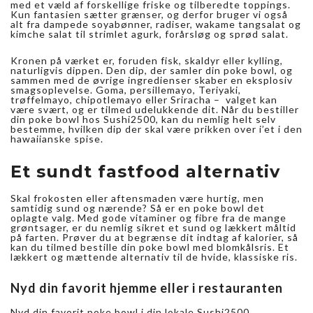
med et væld af forskellige friske og tilberedte toppings.
Kun fantasien sætter grænser, og derfor bruger vi også
alt fra dampede soyabønner, radiser, wakame tangsalat og
kimche salat til strimlet agurk, forårsløg og sprød salat.
Kronen på værket er, foruden fisk, skaldyr eller kylling,
naturligvis dippen. Den dip, der samler din poke bowl, og
sammen med de øvrige ingredienser skaber en eksplosiv
smagsoplevelse. Goma, persillemayo, Teriyaki,
trøffelmayo, chipotlemayo eller Sriracha – valget kan
være svært, og er tilmed udelukkende dit. Når du bestiller
din poke bowl hos Sushi2500, kan du nemlig helt selv
bestemme, hvilken dip der skal være prikken over i’et i den
hawaiianske spise.
Et sundt fastfood alternativ
Skal frokosten eller aftensmaden være hurtig, men
samtidig sund og nærende? Så er en poke bowl det
oplagte valg. Med gode vitaminer og fibre fra de mange
grøntsager, er du nemlig sikret et sund og lækkert måltid
på farten. Prøver du at begrænse dit indtag af kalorier, så
kan du tilmed bestille din poke bowl med blomkålsris. Et
lækkert og mættende alternativ til de hvide, klassiske ris.
Nyd din favorit hjemme eller i restauranten
Nyd din favorit poke bowl i din lokale Sushi2500