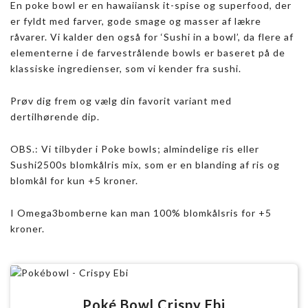
En poke bowl er en hawaiiansk it-spise og superfood, der
er fyldt med farver, gode smage og masser af lækre
råvarer. Vi kalder den også for ‘Sushi in a bowl’, da flere af
elementerne i de farvestrålende bowls er baseret på de
klassiske ingredienser, som vi kender fra sushi.
Prøv dig frem og vælg din favorit variant med
dertilhørende dip.
OBS.: Vi tilbyder i Poke bowls; almindelige ris eller
Sushi2500s blomkålris mix, som er en blanding af ris og
blomkål for kun +5 kroner.
I Omega3bomberne kan man 100% blomkålsris for +5
kroner.
Poké Bowl Crispy Ebi