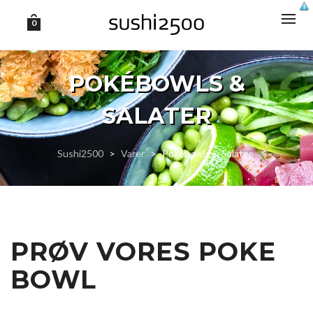
0
POKÉBOWLS &
SALATER
Sushi2500
>
Varer
>
Pokébowls & Salater
PRØV VORES POKE
BOWL