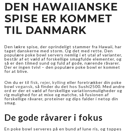
DEN HAWAIIANSKE
SPISE ER KOMMET
TIL DANMARK
Den lækre spise, der oprindeligt stammer fra Hawaii, har
taget danskerne med storm. Og det med rette. Den
populære poke bowl servers nemlig i et utal af varianter,
består af et væld af forskellige smagfulde elementer, og
så er den tilmed sund og fuld af gode, nærende råvarer.
Der er ingen tvivl – den populære poke bowl er kommet
for at blive.
Om du er til
fisk
,
rejer
,
kylling
eller foretrækker din poke
bowl
vegansk
, så finder du det hos Sushi2500. Med andre
ord er der et væld af forskellige variationsmuligheder og
rig mulighed for at mixe og matche, så fusionen af
forskellige råvarer, proteiner og dips falder i netop din
smag.
De gode råvarer i fokus
En poke bowl serveres på en bund af lune ris, og toppes