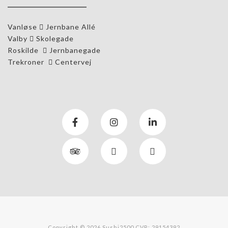
Vanløse
Jernbane Allé
Valby
Skolegade
Roskilde
Jernbanegade
Trekroner
Centervej
Copyright © 2026 Sushi2500 CVR: 29154392