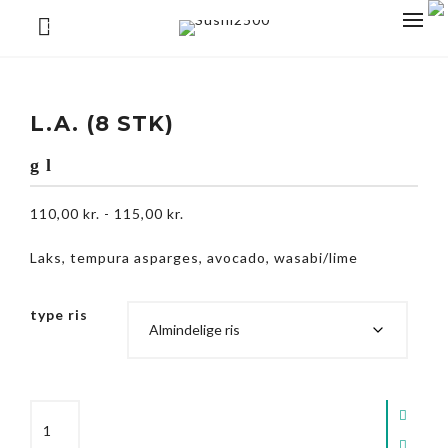
0
L.A. (8 STK)
g l
110,00
kr.
-
115,00
kr.
Laks, tempura asparges, avocado, wasabi/lime
type ris
L.A.
(8
stk)
quantity