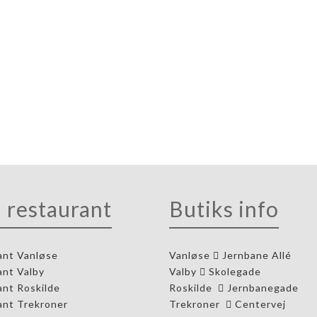
it - perfekt for hele familien. Velegnet til en familie på 4 Læs 
699,00
kr.
Læg i kurv
 restaurant
Butiks info
ant Vanløse
Vanløse
Jernbane Allé
ant Valby
Valby
Skolegade
ant Roskilde
Roskilde
Jernbanegade
ant Trekroner
Trekroner
Centervej