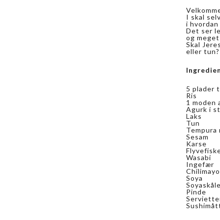
Velkommen
I skal sel
i hvordan
Det ser l
og meget 
Skal Jere
eller tun?
Ingredie
5 plader 
Ris
1 moden 
Agurk i s
Laks
Tun
Tempura 
Sesam
Karse
Flyvefisk
Wasabi
Ingefær
Chilimay
Soya
Soyaskål
Pinde
Serviette
Sushimåt