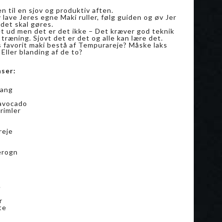
 til en sjov og produktiv aften.
v lave Jeres egne Maki ruller, følg guiden og øv Jer
 det skal gøres.
et ud men det er det ikke – Det kræver god teknik
træning. Sjovt det er det og alle kan lære det.
s favorit maki bestå af Tempurareje? Måske laks
 Eller blanding af de to?
nser:
tang
avocado
trimler
reje
erogn
o
e
r
te