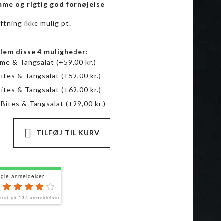
me og rigtig god fornøjelse
ftning ikke mulig pt.
lem disse 4 muligheder:
me & Tangsalat
(+
59,00
kr.
)
Bites & Tangsalat
(+
59,00
kr.
)
Bites & Tangsalat
(+
69,00
kr.
)
 Bites & Tangsalat
(+
99,00
kr.
)
TILFØJ TIL KURV
gle anmeldelser
eret på 137 anmeldelser