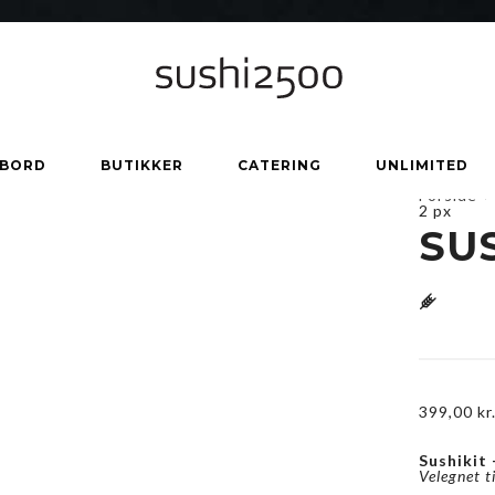
 BORD
BUTIKKER
CATERING
UNLIMITED
Forside
>
2 px
SUS
g
399,00
kr
Sushikit 
Velegnet t