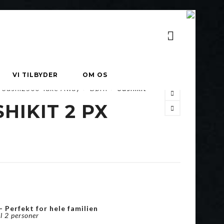
0
VI TILBYDER
OM OS
Sushi2500 Take Away
>
Børn
>
Sushikit
HIKIT 2 PX
.
– Perfekt for hele familien
il 2 personer