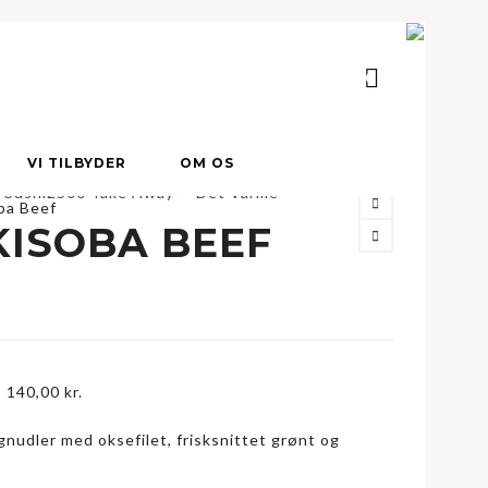
0
VI TILBYDER
OM OS
Sushi2500 Take Away
>
Det Varme
ba Beef
KISOBA BEEF
-
140,00
kr.
nudler med oksefilet, frisksnittet grønt og