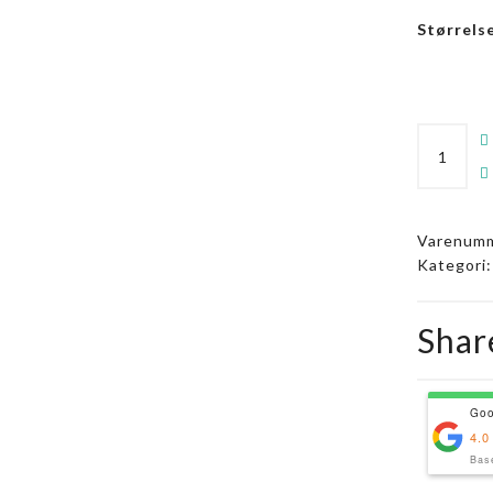
Størrels
Yakisoba
Beef
quantity
Varenumm
Kategori
Shar
Goo
4.0
Bas