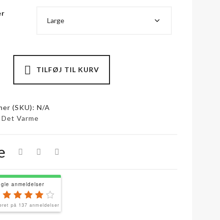
er
TILFØJ TIL KURV
er (SKU):
N/A
:
Det Varme
e
gle anmeldelser
eret på 137 anmeldelser