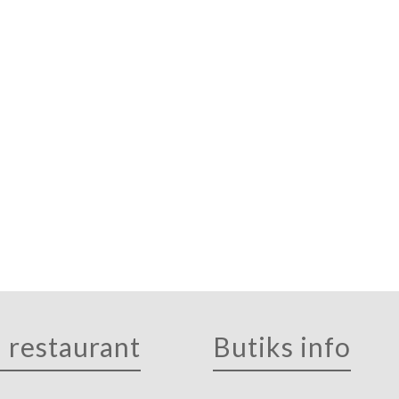
Kyllingedunser
Det Varme
g
90,00
kr.
Læg i kurv
 restaurant
Butiks info