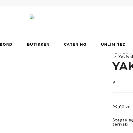
 BORD
BUTIKKER
CATERING
UNLIMITED
Forside
>
>
Yakiso
YA
g
99,00
kr.
Stegte æg
teriyaki