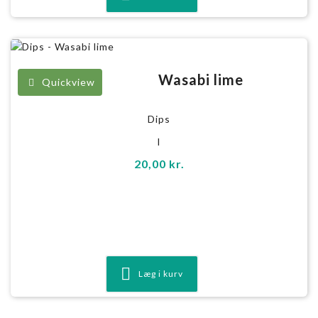
Wasabi lime
Quickview
Dips
l
20,00
kr.
Læg i kurv