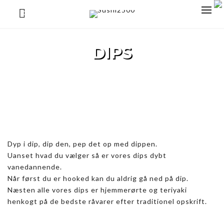
0
DIPS
Sushi2500
>
Varer
>
Dips
Dyp i dip, dip den, pep det op med dippen.
Uanset hvad du vælger så er vores dips dybt
vanedannende.
Når først du er hooked kan du aldrig gå ned på dip.
Næsten alle vores dips er hjemmerørte og teriyaki
henkogt på de bedste råvarer efter traditionel opskrift.