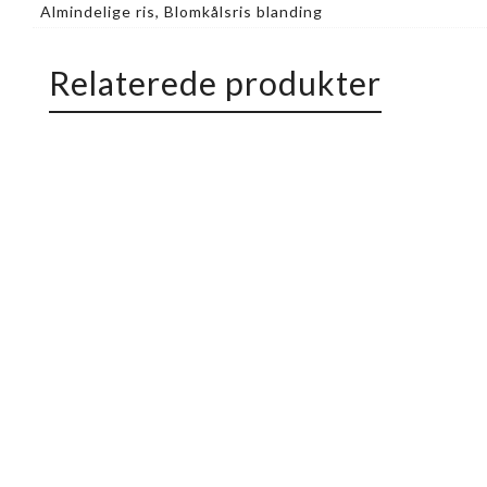
Almindelige ris, Blomkålsris blanding
Relaterede produkter
Quickview
California (8 stk)
Classic Maki
,
Maki Ruller
g
Surimi, avocado, agurk
Fra
110,00
kr.
110,00
kr.
-
115,00
kr.
Vælg variation