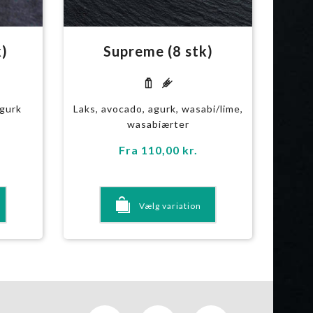
k)
Supreme (8 stk)
l g
agurk
Laks, avocado, agurk, wasabi/lime,
wasabiærter
Fra
110,00
kr.
Vælg variation