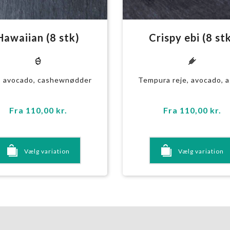
Hawaiian (8 stk)
Crispy ebi (8 st
n
g
, avocado, cashewnødder
Tempura reje, avocado, 
Fra
110,00
kr.
Fra
110,00
kr.
Vælg variation
Vælg variation