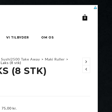
0
VI TILBYDER
OM OS
Sushi2500 Take Away
>
Maki Ruller
>
Laks (8 stk)
S (8 STK)
-
75,00
kr.