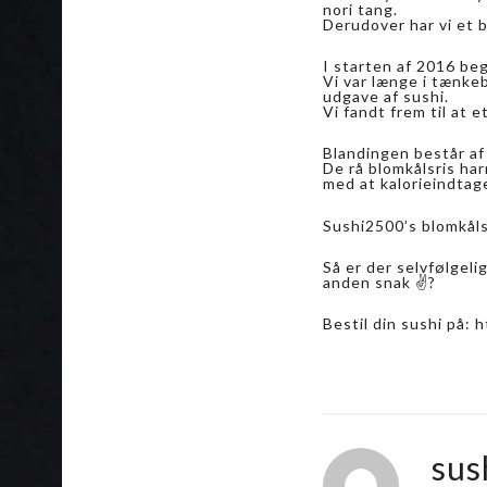
nori tang.
Derudover har vi et br
I starten af 2016 be
Vi var længe i tænkeb
udgave af sushi.
Vi fandt frem til at 
Blandingen består af
De rå blomkålsris ha
med at kalorieindtage
Sushi2500’s blomkålsr
Så er der selvfølgeli
anden snak ✌?
Bestil din sushi på:
sus