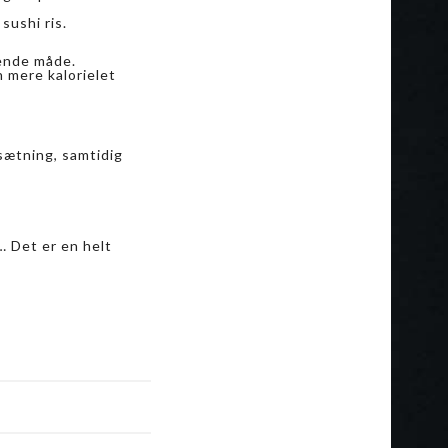
sushi ris.
dende måde.
n mere kalorielet
sætning, samtidig
… Det er en helt