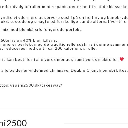
edt udvalg af ruller med rispapir, der er helt fri af de klassiske 
gyndte vi ydermere at servere sushi på en helt ny og banebry
oks, testede og smagte på forskellige sunde alternativer til e
et mix med blomkålsris fungerede perfekt.
 60% ris og 40% blomkålsris.
rmonerer perfekt med de traditionelle sushiris i denne sammen
t reduceres med op til ca. 200 kalorier pr. rulle.
is kan bestilles i alle vores menuer, samt vores makiruller
g alle os der er vilde med chilimayo, Double Crunch og ebi bites
 https://sushi2500.dk/takeaway/
hi2500