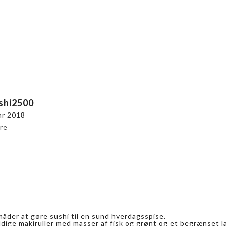
shi2500
ar 2018
re
måder at gøre sushi til en sund hverdagsspise.
ldige makiruller med masser af fisk og grønt og et begrænset la