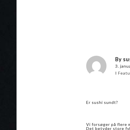
By
su
3. janu
I
Featu
Er sushi sundt?
Vi forsøger på flere 
Det betyder store fy