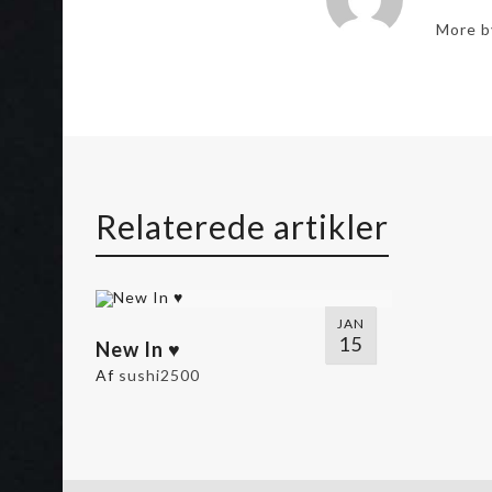
More b
Relaterede artikler
JAN
15
New In ♥
Af
sushi2500