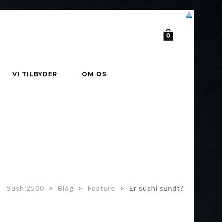
0
VI TILBYDER
OM OS
Sushi2500
>
Blog
>
Feature
>
Er sushi sundt?